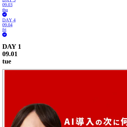
09.03
thu
DAY 4
09.04
fri
DAY 1
09.01
tue