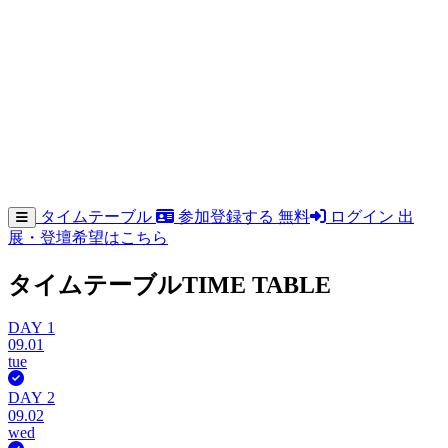
タイムテーブル
参加登録する
無料
ログイン
出
展・登壇希望はこちら
タイムテーブル
TIME TABLE
DAY 1
09.01
tue
DAY 2
09.02
wed