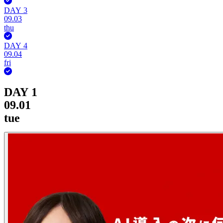
DAY 3
09.03
thu
DAY 4
09.04
fri
DAY 1
09.01
tue