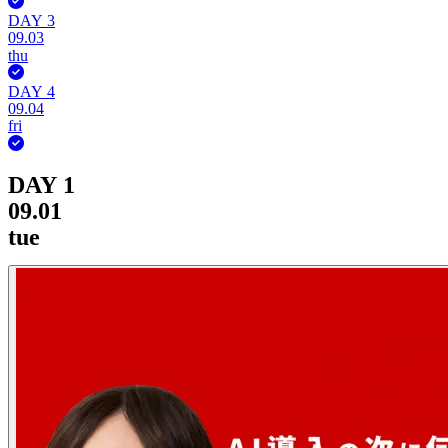
DAY 3
09.03
thu
DAY 4
09.04
fri
DAY 1
09.01
tue