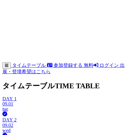
タイムテーブル
参加登録する
無料
ログイン
出
展・登壇希望はこちら
タイムテーブル
TIME TABLE
DAY 1
09.01
tue
DAY 2
09.02
wed