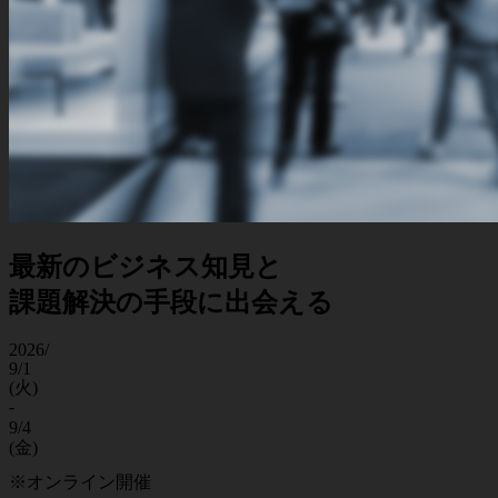
最新のビジネス知見と
課題解決の手段に出会える
2026/
9/1
(火)
-
9/4
(金)
※オンライン開催