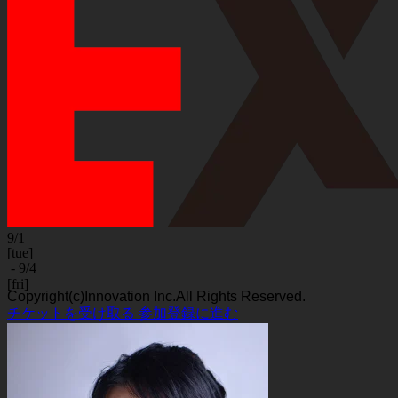
9/1
[tue]
- 9/4
[fri]
Copyright(c)Innovation Inc.All Rights Reserved.
チケットを受け取る
参加登録に進む